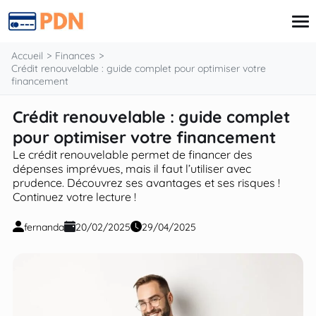
contenu
Accueil
Finances
Crédit renouvelable : guide complet pour optimiser votre
financement
Carte de Crédit
Crédit renouvelable : guide complet
Finances
pour optimiser votre financement
Prêt
Retraite
Le crédit renouvelable permet de financer des
Investissements
dépenses imprévues, mais il faut l’utiliser avec
Assurances
prudence. Découvrez ses avantages et ses risques !
Continuez votre lecture !
fernanda
20/02/2025
29/04/2025