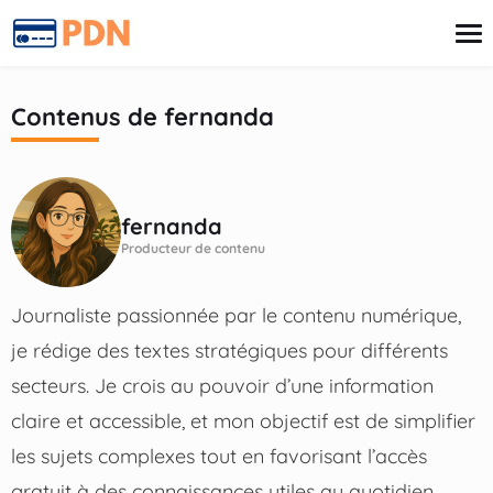
contenu
Contenus de
fernanda
Carte de Crédit
Finances
Prêt
fernanda
Retraite
Producteur de contenu
Investissements
Assurances
Journaliste passionnée par le contenu numérique,
je rédige des textes stratégiques pour différents
secteurs. Je crois au pouvoir d’une information
claire et accessible, et mon objectif est de simplifier
les sujets complexes tout en favorisant l’accès
gratuit à des connaissances utiles au quotidien.