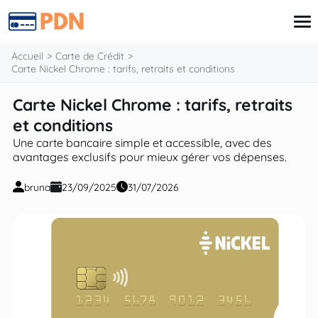
contenu
Accueil
Carte de Crédit
Carte Nickel Chrome : tarifs, retraits et conditions
Carte Nickel Chrome : tarifs, retraits
Carte de Crédit
Finances
et conditions
Prêt
Une carte bancaire simple et accessible, avec des
Retraite
avantages exclusifs pour mieux gérer vos dépenses.
Investissements
Assurances
bruna
23/09/2025
31/07/2026