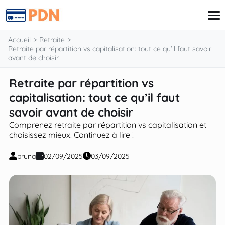
contenu
Accueil
Retraite
Retraite par répartition vs capitalisation: tout ce qu’il faut savoir
avant de choisir
Carte de Crédit
Retraite par répartition vs
Finances
capitalisation: tout ce qu’il faut
Prêt
Retraite
savoir avant de choisir
Investissements
Comprenez retraite par répartition vs capitalisation et
Assurances
choisissez mieux. Continuez à lire !
bruna
02/09/2025
03/09/2025