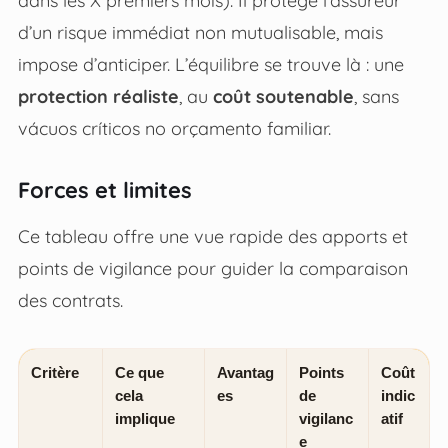
dans les X premiers mois). Il protège l’assureur
d’un risque immédiat non mutualisable, mais
impose d’anticiper. L’équilibre se trouve là : une
protection réaliste
, au
coût soutenable
, sans
vácuos críticos no orçamento familiar.
Forces et limites
Ce tableau offre une vue rapide des apports et
points de vigilance pour guider la comparaison
des contrats.
Critère
Ce que
Avantag
Points
Coût
cela
es
de
indic
implique
vigilanc
atif
e