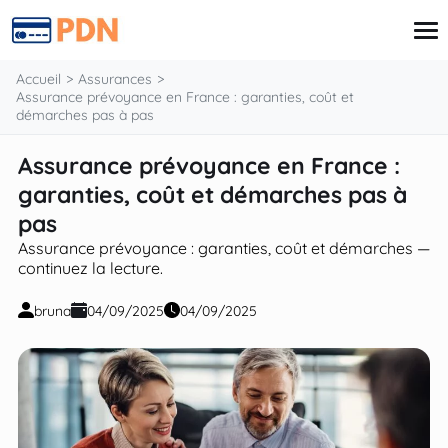
contenu
Accueil
Assurances
Assurance prévoyance en France : garanties, coût et
démarches pas à pas
Carte de Crédit
Assurance prévoyance en France :
Finances
garanties, coût et démarches pas à
Prêt
Retraite
pas
Investissements
Assurance prévoyance : garanties, coût et démarches —
Assurances
continuez la lecture.
bruna
04/09/2025
04/09/2025