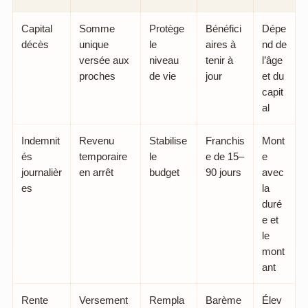
Capital
Somme
Protège
Bénéfici
Dépe
décès
unique
le
aires à
nd de
versée aux
niveau
tenir à
l’âge
proches
de vie
jour
et du
capit
al
Indemnit
Revenu
Stabilise
Franchis
Mont
és
temporaire
le
e de 15–
e
journalièr
en arrêt
budget
90 jours
avec
es
la
duré
e et
le
mont
ant
Rente
Versement
Rempla
Barème
Élev