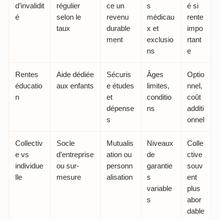
d’invalidit
régulier
ce un
s
é si
é
selon le
revenu
médicau
rente
taux
durable
x et
impo
ment
exclusio
rtant
ns
e
Rentes
Aide dédiée
Sécuris
Âges
Optio
éducatio
aux enfants
e études
limites,
nnel,
n
et
conditio
coût
dépense
ns
additi
s
onnel
Collectiv
Socle
Mutualis
Niveaux
Colle
e vs
d’entreprise
ation ou
de
ctive
individue
ou sur-
personn
garantie
souv
lle
mesure
alisation
s
ent
variable
plus
s
abor
dable